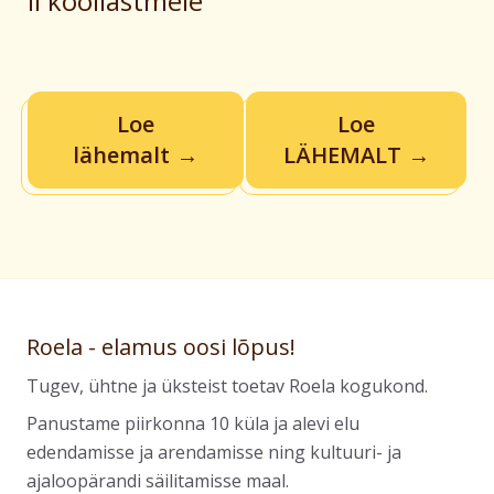
II kooliastmele
Loe
Loe
lähemalt
LÄHEMALT
Roela - elamus oosi lõpus!
Tugev, ühtne ja üksteist toetav Roela kogukond.
Panustame piirkonna 10 küla ja alevi elu
edendamisse ja arendamisse ning kultuuri- ja
ajaloopärandi säilitamisse maal.