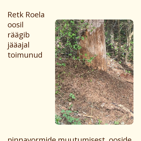
Retk Roela
oosil
räägib
jääajal
toimunud
pinnavormide muutumisest, ooside