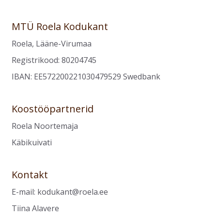
MTÜ Roela Kodukant
Roela, Lääne-Virumaa
Registrikood: 80204745
IBAN: EE572200221030479529 Swedbank
Koostööpartnerid
Roela Noortemaja
Käbikuivati
Kontakt
E-mail:
kodukant@roela.ee
Tiina Alavere