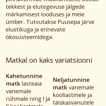
tekkest ja elutegevuse jälgede
märkamisest looduses ja meie
ümber. Tutvutakse Puusepa järve
elustikuga ja erinevate
ökosüsteemidega.
Matkal on kaks variatsiooni
Kahetunnine
Neljatunnine
matk
lasteaia
matk
vanemale
vanemale
kooliastmele ja
rühmale ning I ja
täiskasvanutele