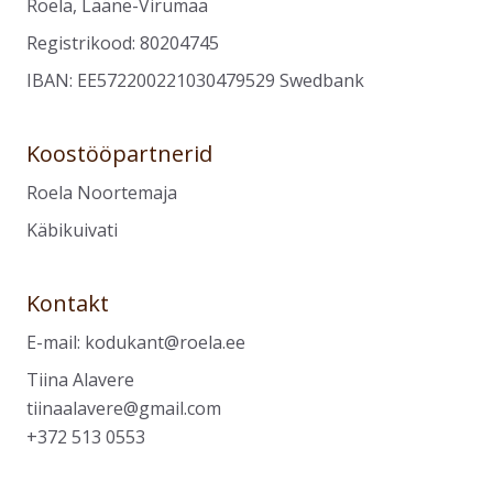
Roela, Lääne-Virumaa
Registrikood: 80204745
IBAN: EE572200221030479529 Swedbank
Koostööpartnerid
Roela Noortemaja
Käbikuivati
Kontakt
E-mail:
kodukant@roela.ee
Tiina Alavere
tiinaalavere@gmail.com
+372 513 0553