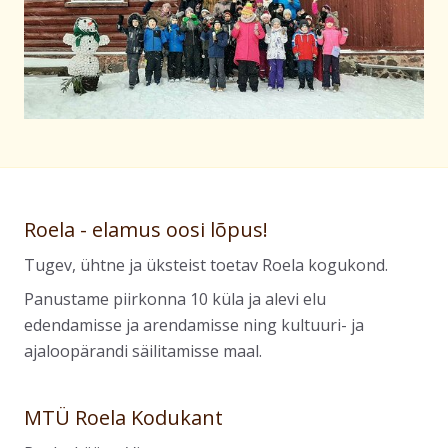
Roela - elamus oosi lõpus!
Tugev, ühtne ja üksteist toetav Roela kogukond.
Panustame piirkonna 10 küla ja alevi elu
edendamisse ja arendamisse ning kultuuri- ja
ajaloopärandi säilitamisse maal.
MTÜ Roela Kodukant