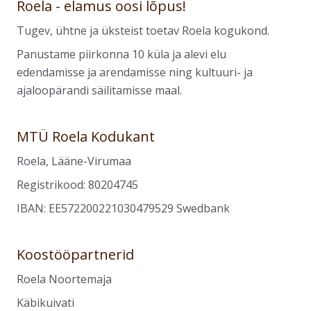
Roela - elamus oosi lõpus!
Tugev, ühtne ja üksteist toetav Roela kogukond.
Panustame piirkonna 10 küla ja alevi elu
edendamisse ja arendamisse ning kultuuri- ja
ajaloopärandi säilitamisse maal.
MTÜ Roela Kodukant
Roela, Lääne-Virumaa
Registrikood: 80204745
IBAN: EE572200221030479529 Swedbank
Koostööpartnerid
Roela Noortemaja
Käbikuivati