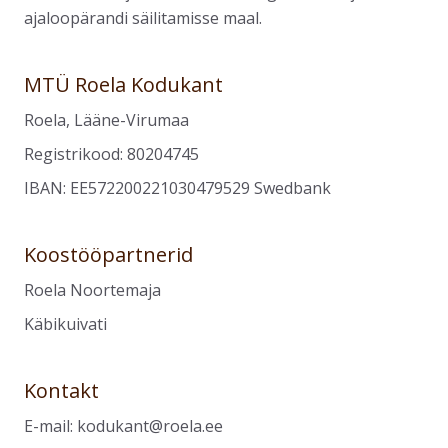
ajaloopärandi säilitamisse maal.
MTÜ Roela Kodukant
Roela, Lääne-Virumaa
Registrikood: 80204745
IBAN: EE572200221030479529 Swedbank
Koostööpartnerid
Roela Noortemaja
Käbikuivati
Kontakt
E-mail:
kodukant@roela.ee