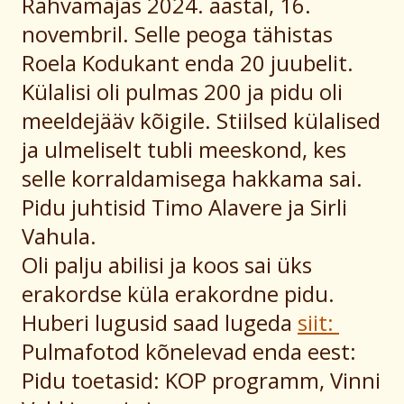
Rahvamajas 2024. aastal, 16.
novembril. Selle peoga tähistas
Roela Kodukant enda 20 juubelit.
Külalisi oli pulmas 200 ja pidu oli
meeldejääv kõigile. Stiilsed külalised
ja ulmeliselt tubli meeskond, kes
selle korraldamisega hakkama sai.
Pidu juhtisid Timo Alavere ja Sirli
Vahula.
Oli palju abilisi ja koos sai üks
erakordse küla erakordne pidu.
Huberi lugusid saad lugeda
siit:
Pulmafotod kõnelevad enda eest:
Pidu toetasid: KOP programm, Vinni