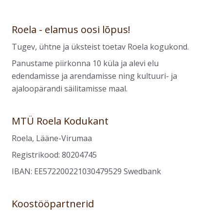
Roela - elamus oosi lõpus!
Tugev, ühtne ja üksteist toetav Roela kogukond.
Panustame piirkonna 10 küla ja alevi elu
edendamisse ja arendamisse ning kultuuri- ja
ajaloopärandi säilitamisse maal.
MTÜ Roela Kodukant
Roela, Lääne-Virumaa
Registrikood: 80204745
IBAN: EE572200221030479529 Swedbank
Koostööpartnerid