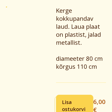
Kerge
kokkupandav
laud. Laua plaat
on plastist, jalad
metallist.
diameeter 80 cm
kõrgus 110 cm
6,00
Lisa
€
ostukorvi